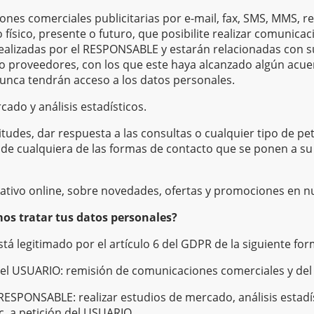
es comerciales publicitarias por e-mail, fax, SMS, MMS, re
 físico, presente o futuro, que posibilite realizar comunica
alizadas por el RESPONSABLE y estarán relacionadas con su
o proveedores, con los que este haya alcanzado algún acu
nunca tendrán acceso a los datos personales.
cado y análisis estadísticos.
itudes, dar respuesta a las consultas o cualquier tipo de pe
 de cualquiera de las formas de contacto que se ponen a su 
mativo online, sobre novedades, ofertas y promociones en n
os tratar tus datos personales?
tá legitimado por el artículo 6 del GDPR de la siguiente for
el USUARIO: remisión de comunicaciones comerciales y del 
 RESPONSABLE: realizar estudios de mercado, análisis estadíst
tc. a petición del USUARIO.